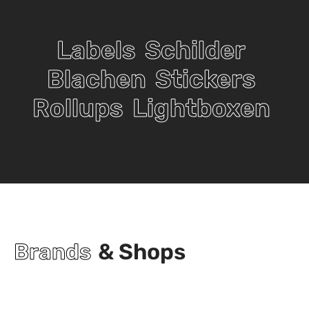
Labels
Schilder
Blachen
Stickers
Rollups
Lightboxen
Brands
& Shops